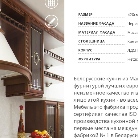
РАЗМЕР
420с
НАЗВАНИЕ ФАСАДА
Череш
МАТЕРИАЛ ФАСАДА
Масс
СТОЛЕШНИЦА
Каме
КОРПУС
ЛДСП
ФУРНИТУРА
Hetti
Белорусские кухни из М
фурнитурой лучших евро
неизменное качество и в
лицо этой кухни - во вс
Мебель это фабрика про
сертификат качества ISO 
производства кухонной 
первые места на междун
фабрикой № 1 в Беларус