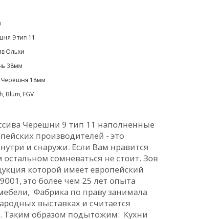
м
ня 9 тип 11
ив Ольхи
нь 38мм
 Черешня 18мм
ch, Blum, FGV
ассива Черешни 9 тип 11 наполненные
пейских производителей - это
нутри и снаружи. Если Вам нравится
ём остальном сомневаться не стоит. Зов
дукция которой имеет европейский
9001, это более чем 25 лет опыта
мебели, Фабрика по праву занимала
ародных выставках и считается
и. Таким образом подытожим: Кухни