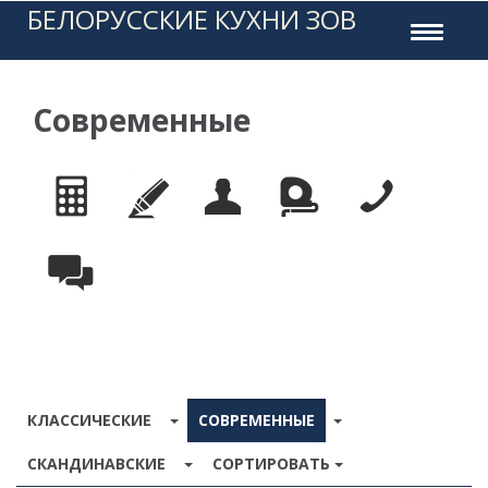
БЕЛОРУССКИЕ КУХНИ ЗОВ
Toggle
navigati
Современные
TOGGLE DROPDOWN
TOGGLE DROPDO
КЛАССИЧЕСКИЕ
СОВРЕМЕННЫЕ
TOGGLE DROPDOWN
СКАНДИНАВСКИЕ
СОРТИРОВАТЬ