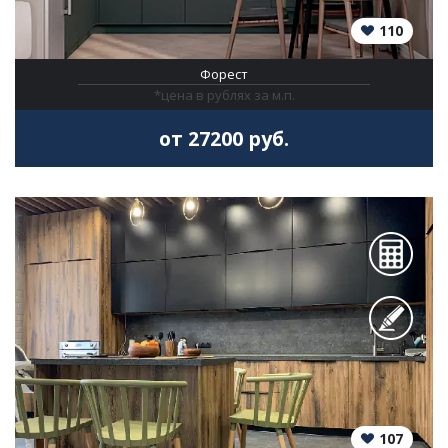
110
Форест
*цена в рублях за м.п.
от 27200 руб.
107