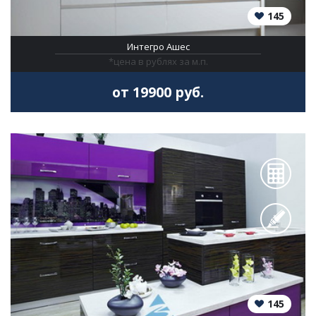
145
Интегро Ашес
*цена в рублях за м.п.
от 19900 руб.
145