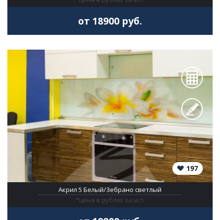
от 18900 руб.
197
Акрил 5 Белый/Зебрано светлый
*цена в рублях за м.п.