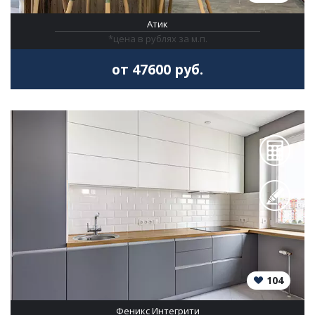
Атик
*цена в рублях за м.п.
от 47600 руб.
104
Феникс Интегрити