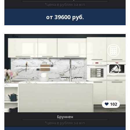
*цена в рублях за м.п.
от 39600 руб.
102
Бруннен
*цена в рублях за м.п.