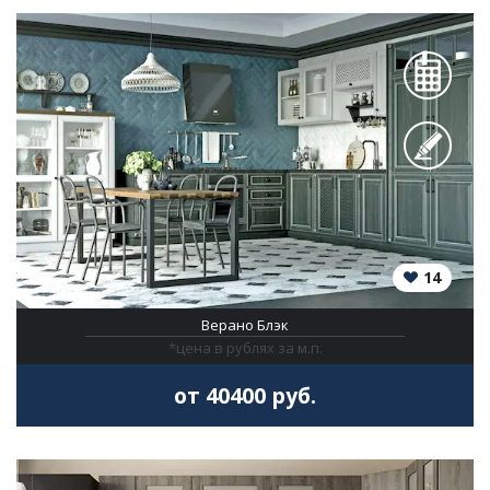
14
Верано Блэк
*цена в рублях за м.п.
от 40400 руб.