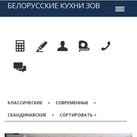
БЕЛОРУССКИЕ КУХНИ ЗОВ
Toggle
navigati
TOGGLE DROPDOWN
TOGGLE DROPDO
КЛАССИЧЕСКИЕ
СОВРЕМЕННЫЕ
TOGGLE DROPDOWN
СКАНДИНАВСКИЕ
СОРТИРОВАТЬ