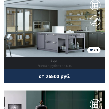
63
Борн
*цена в рублях за м.п.
от 26500 руб.