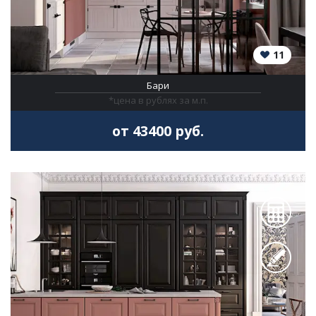
11
Бари
*цена в рублях за м.п.
от 43400 руб.