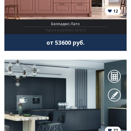
12
Белладжо Лато
*цена в рублях за м.п.
от 53600 руб.
77