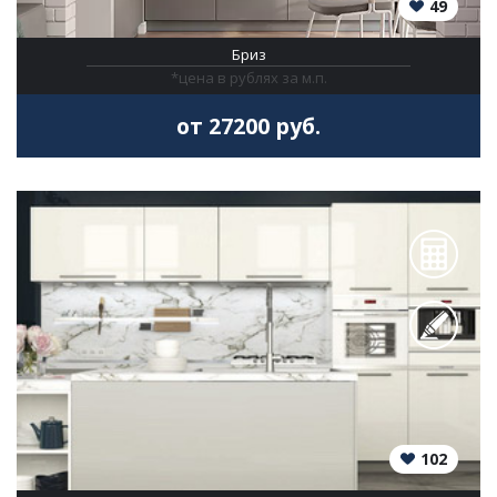
49
Бриз
*цена в рублях за м.п.
от 27200 руб.
102