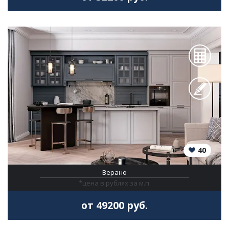
40
Верано
*цена в рублях за м.п.
от 49200 руб.