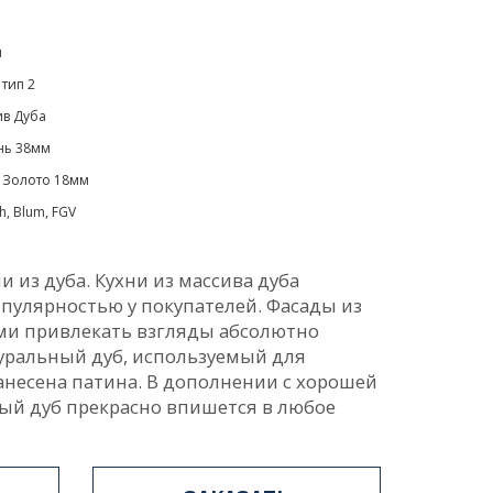
м
 тип 2
ив Дуба
нь 38мм
 Золото 18мм
ch, Blum, FGV
и из дуба. Кухни из массива дуба
пулярностью у покупателей. Фасады из
ми привлекать взгляды абсолютно
туральный дуб, используемый для
анесена патина. В дополнении с хорошей
ный дуб прекрасно впишется в любое