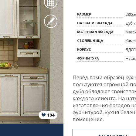
РАЗМЕР
280с
НАЗВАНИЕ ФАСАДА
Дуб 7
МАТЕРИАЛ ФАСАДА
Масс
СТОЛЕШНИЦА
Каме
КОРПУС
ЛДСП
ФУРНИТУРА
Hetti
Перед вами образец кухн
пользуются огромной по
дуба обладают свойства
каждого клиента. На на
изготовления фасадов н
фурнитурой, кухня беле
104
помещение.