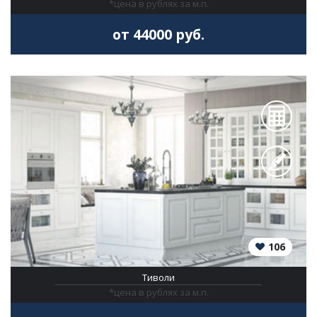
*цена в рублях за м.п.
от 44000 руб.
106
Тиволи
*цена в рублях за м.п.