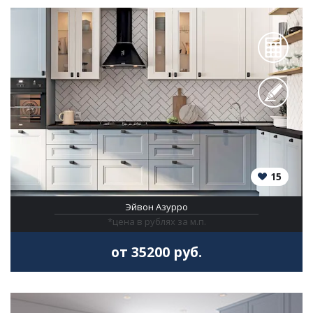
15
Эйвон Азурро
*цена в рублях за м.п.
от 35200 руб.