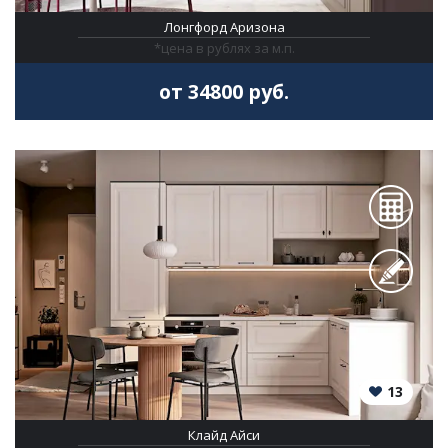
Лонгфорд Аризона
*цена в рублях за м.п.
от 34800 руб.
13
Клайд Айси