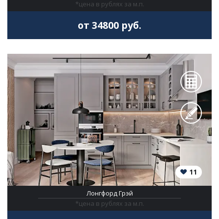
*цена в рублях за м.п.
от 34800 руб.
11
Лонгфорд Грэй
*цена в рублях за м.п.