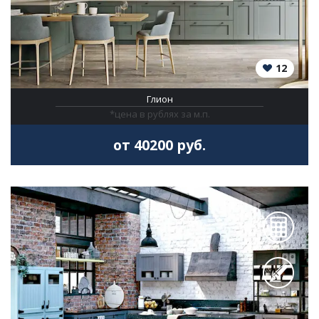
12
Глион
*цена в рублях за м.п.
от 40200 руб.