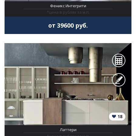
Феникс Интегрити
*цена в рублях за м.п.
от 39600 руб.
18
Латтери