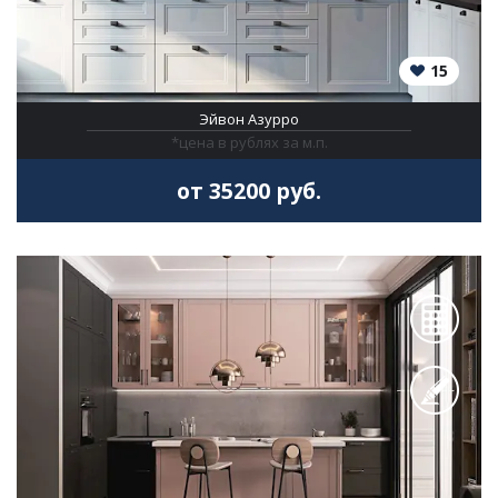
15
Эйвон Азурро
*цена в рублях за м.п.
от 35200 руб.