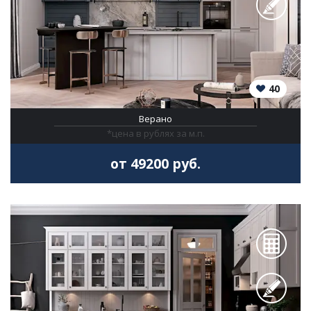
40
Верано
*цена в рублях за м.п.
от 49200 руб.