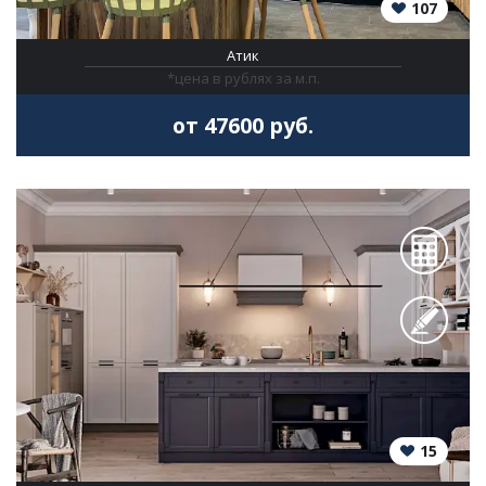
107
Атик
*цена в рублях за м.п.
от 47600 руб.
15