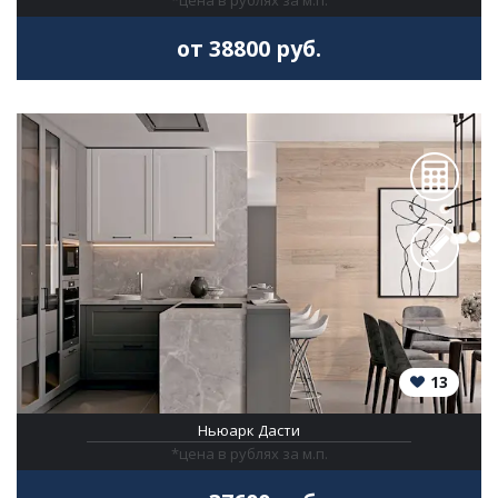
*цена в рублях за м.п.
от 38800 руб.
13
Ньюарк Дасти
*цена в рублях за м.п.