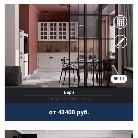
11
Бари
*цена в рублях за м.п.
от 43400 руб.