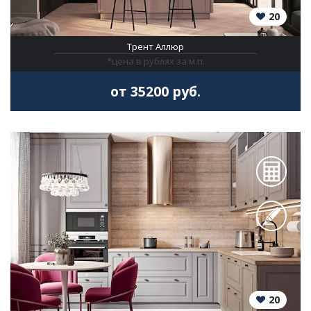
20
Трент Аллюр
*цена в рублях за м.п.
от 35200 руб.
20