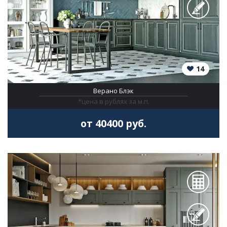
14
Верано Блэк
*цена в рублях за м.п.
от 40400 руб.