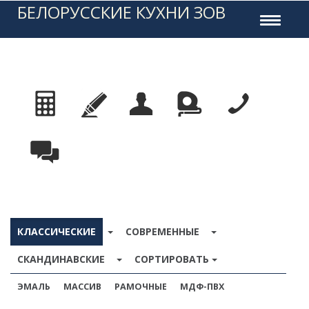
БЕЛОРУССКИЕ КУХНИ ЗОВ
Toggle
navigati
TOGGLE DROPDOWN
TOGGLE DROPDO
КЛАССИЧЕСКИЕ
СОВРЕМЕННЫЕ
TOGGLE DROPDOWN
СКАНДИНАВСКИЕ
СОРТИРОВАТЬ
ЭМАЛЬ
МАССИВ
РАМОЧНЫЕ
МДФ-ПВХ